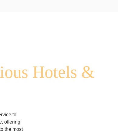
gious Hotels & 
rvice to 
, offering 
to the most 