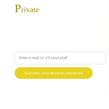
P
rivate
taxi
Maroc
Votre solution de transport touristique au Maroc.
Entrez votre adresse e-mail
Soumettre votre demande maintenant
contact@private-taxi-maroc.com