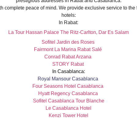
prestigious addresses in Rabat and Casablanca.
th complete peace of mind. We provide exclusive service to the 
hotels:
In Rabat:
La Tour Hassan Palace
The Ritz-Carlton, Dar Es Salam
Sofitel Jardin des Roses
Fairmont La Marina Rabat Salé 
Conrad Rabat Arzana
STORY Rabat
In Casablanca:
Royal Mansour Casablanca
Four Seasons Hotel Casablanca
Hyatt Regency Casablanca
Sofitel Casablanca Tour Blanche
Le Casablanca Hotel
Kenzi Tower Hotel
for an airport arrival, a business meeting, or a private evening
elegance and reliability. Your chauffeur awaits.