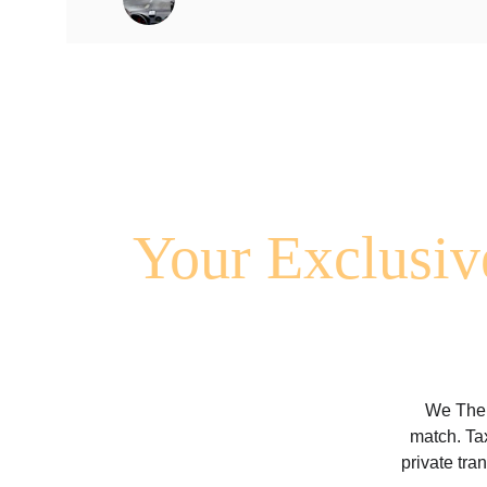
Your Exclusive
We The e
match. Tax
private tra