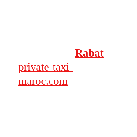
Transfert dans les 
environs de 
Rabat
private-taxi-
maroc.com
Disponible 24/24.
Pour vos transferts dans la régions de Rabat , 
dédiez vos déplacements á des professionnels. Un 
chauffeur avec voiture confort ou premium jusqu'à 
6 personnes et á votre disposition.
Nos excursions á partir ou en direction de Rabat 