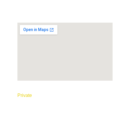
© 2026 Tous droits réservés. Réalisé par
P
rivate
 Taxi Maroc
Conditions générales