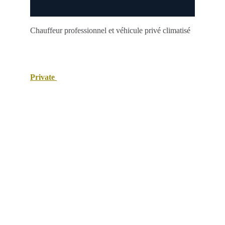
Chauffeur professionnel et véhicule privé climatisé
Private 
taxi Maroc
Votre solution de transport touristique au Maroc.
E-mail : contact@taxi-confort-maroc.com
Tel:
+212667083699
:
+212662030461