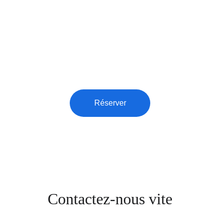
Réservez vite
Taxi disponible 24/7 pour tous vos transferts 
aux Pays-Bas.
Réserver
Contactez-nous vite