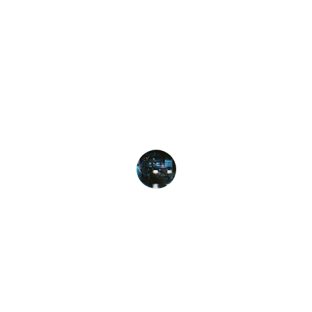
★★★★★
Service rapide et fiable, parfait pour mes 
trajets nocturnes aux Pays-Bas.
Léo M.
★★★★★
Disponible 24/7, toujours ponctuel, je 
recommande sans hésiter.