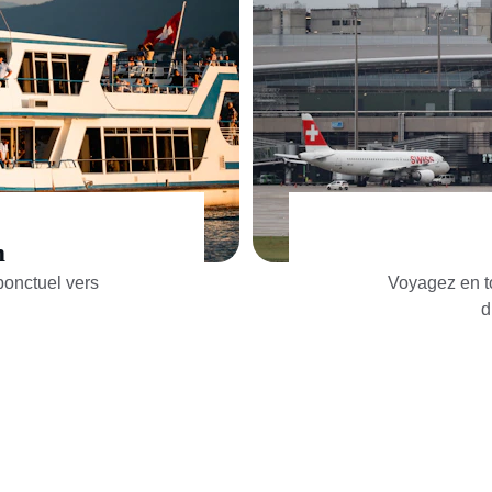
m
ponctuel vers 
Voyagez en tou
d