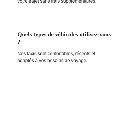
votre trajet sans frais supplémentaires.
Quels types de véhicules utilisez-vous 
?
Nos taxis sont confortables, récents et 
adaptés à vos besoins de voyage.
Réservez maintenant
Transferts fiables 24/7 vers Toulouse et 
Carcassonne, prix fixes garantis.