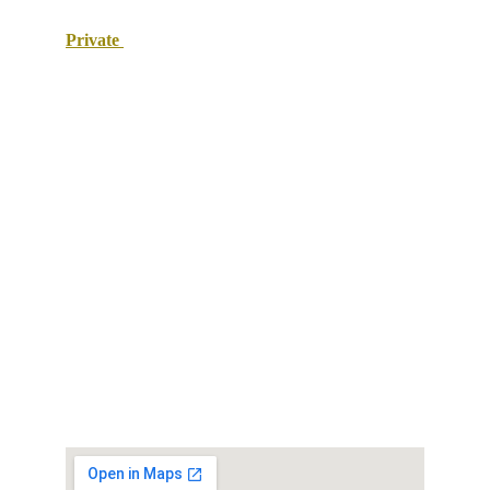
Private 
taxi Maroc
Votre solution de transport touristique au Maroc.
E-mail : contact@taxi-confort-maroc.com
Tel:
+212667083699
:
+212662030461