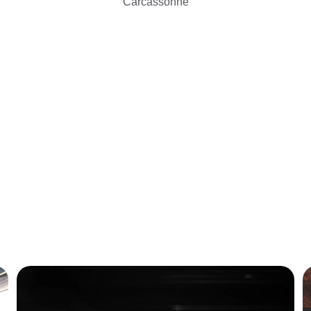
Carcassonne
Nos services
s aéroport Toulouse-Blagnac et trajets vers Montauban, Albi, Ca