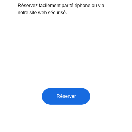
Réservez facilement par téléphone ou via 
notre site web sécurisé.
Réservez vite
Transferts aéroport Bordeaux-Mérignac, taxi 
24/7 vers Arcachon, La Rochelle, Cognac.
Réserver