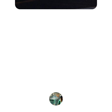
★★★★★
Service impeccable, chauffeur ponctuel 
et trajet très confortable entre Bordeaux 
et Arcachon, je recommande vivement.
Lucie B.