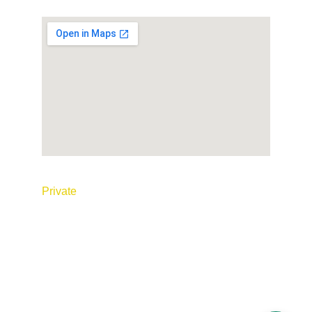
© 2026 Tous droits réservés. Réalisé par
P
rivate
 Taxi Maroc
Conditions générales