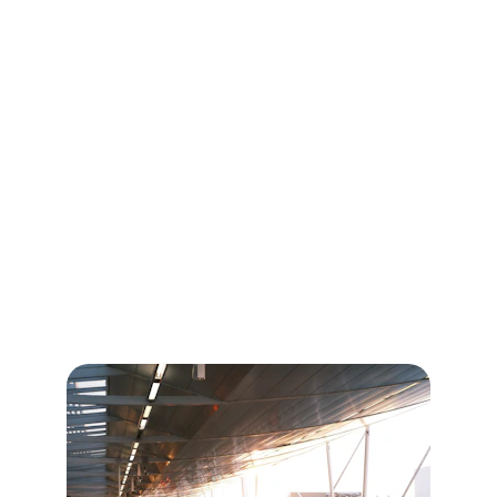
Transferts 24h/24 et 7j/7 vers la Grèce, fiables 
et rapides
Transferts fiables
Service taxi 24/7 à Rho, pour vos trajets vers 
la Grèce.