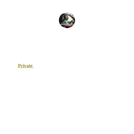
Ana M.
Private 
taxi Maroc
Votre solution de transport touristique au Maroc.
E-mail : contact@taxi-confort-maroc.com
Tel:
+212667083699
:
+212662030461