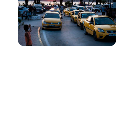
★★★★★
Service impeccable, chauffeur ponctuel 
et trajet confortable vers l'aéroport, 
même à 3h du matin.