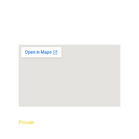
© 2026 Tous droits réservés. Réalisé par
P
rivate
 Taxi Maroc
Conditions générales